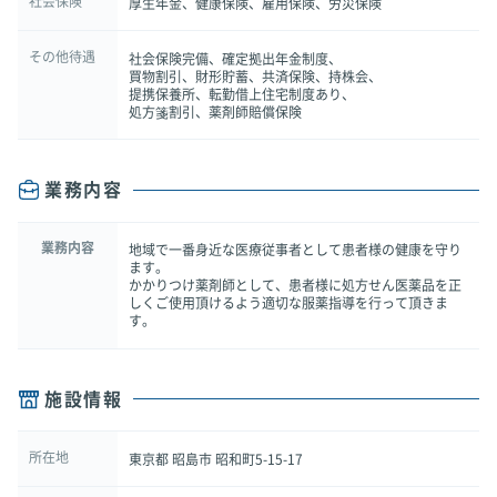
社会保険
厚生年金、健康保険、雇用保険、労災保険
その他待遇
社会保険完備、確定拠出年金制度、
買物割引、財形貯蓄、共済保険、持株会、
提携保養所、転勤借上住宅制度あり、
処方箋割引、薬剤師賠償保険
業務内容
業務内容
地域で一番身近な医療従事者として患者様の健康を守り
ます。
かかりつけ薬剤師として、患者様に処方せん医薬品を正
しくご使用頂けるよう適切な服薬指導を行って頂きま
す。
施設情報
所在地
東京都 昭島市 昭和町5-15-17