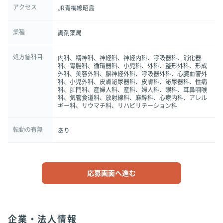
アクセス
JR青梅線昭島
業種
調剤薬局
処方箋科目
内科、精神科、神経科、神経内科、呼吸器科、消化器
科、胃腸科、循環器科、小児科、外科、整形外科、形成
外科、美容外科、脳神経外科、呼吸器外科、心臓血管外
科、小児外科、皮膚泌尿器科、皮膚科、泌尿器科、性病
科、肛門科、産婦人科、産科、婦人科、眼科、耳鼻咽喉
科、気管食道科、放射線科、麻酔科、心療内科、アレル
ギー科、リウマチ科、リハビリテーション科
転勤の有無
あり
応募画面へ進む
企業・法人情報