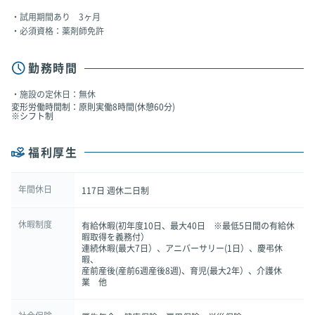
試用期間あり 3ヶ月
必須資格：薬剤師免許
勤務時間
施設の定休日：無休
変形労働時間制：原則実働8時間(休憩60分)
※シフト制
福利厚生
年間休日
117日 週休二日制
休暇制度
有給休暇(初年度10日、最大40日 ※最低5日間の有給休
暇取得を義務付）
連続休暇(最大7日）、アニバーサリー(1日）、慶弔休
暇、
産前産後(産前6週産後8週)、育児(最大2年）、介護休
業 他