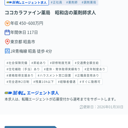
#正社員
#薬剤師
#調剤薬局
エージェント求人
ココカラファイン薬局 昭和店の薬剤師求人
年収 450~600万円
年間休日
117
日
東京都 昭島市
JR青梅線 昭島 徒歩 4分
#社会保険完備
#昇給あり
#研修制度充実
#交通費全額支給
#住宅補助（手当）あり
#産休・育休取得実績有り
#定年制度あり
#資格取得支援あり
#ハラスメント窓口設置
#正職員登用あり
#完全週休2日制
#残業10h以下
#経験者優遇
#すぐに勤務可
エージェント求人
本求人は、転職エージェントが応募受付から選考までをサポートします。
更新日：2026年01月30日