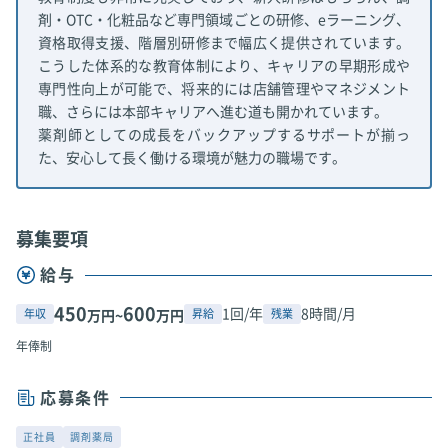
剤・OTC・化粧品など専門領域ごとの研修、eラーニング、
資格取得支援、階層別研修まで幅広く提供されています。
こうした体系的な教育体制により、キャリアの早期形成や
専門性向上が可能で、将来的には店舗管理やマネジメント
職、さらには本部キャリアへ進む道も開かれています。
薬剤師としての成長をバックアップするサポートが揃っ
た、安心して長く働ける環境が魅力の職場です。
募集要項
給与
450
600
1回/年
8時間/月
年収
昇給
残業
万円~
万円
年俸制
応募条件
正社員
調剤薬局