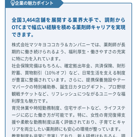
企業の魅力ポイント
全国3,464店舗を展開する業界大手で、調剤から
OTCまで幅広い経験を積める薬剤師キャリアを実現
できます。
株式会社マツキヨココカラ＆カンパニーでは、薬剤師が長
期的に働き続けられるよう、福利厚生・働きやすさの充実
に特に力を入れています。
社会保険完備はもちろん、確定拠出年金、共済保険、財形
貯蓄、買物割引（10％オフ）など、日常生活を支える制度
が豊富に整備されています。さらに、提携保養施設やテー
マパークの特別補助券、誕生日カタログギフト、プロ野球
観戦チケットなど、リフレッシュにつながるユニークな福
利厚生も魅力です。
育児休業や時短勤務制度、住宅サポートなど、ライフステ
ージに応じた働き方が可能です。特に、女性の育児復帰支
援や柔軟な勤務制度は高く評価されており、子育てとキャ
リアを両立したい薬剤師にも安心の環境が整っています。
教育制度も非常に充実しており、新人研修はもちろん、調