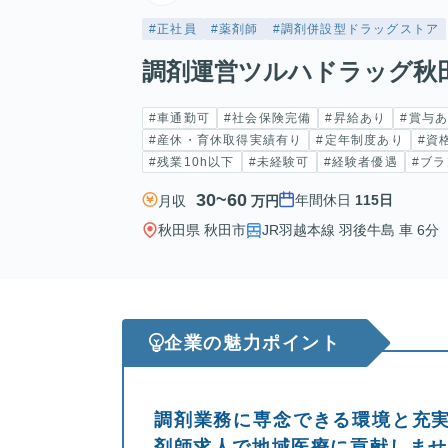
#正社員
#薬剤師
#調剤併設型ドラッグストア
調剤運営ツルハドラッグ秋
#車通勤可
#社会保険完備
#昇給あり
#賞与
#産休・育休取得実績有り
#定年制度あり
#資
#残業10h以下
#未経験可
#経験者優遇
#ブラ
30~60
年間休日
115日
月収
万円
秋田県 秋田市
JR羽越本線 羽後牛島 車 6分
企業の魅力ポイント
調剤業務に専念できる環境と充
剤師求人で地域医療に貢献しま