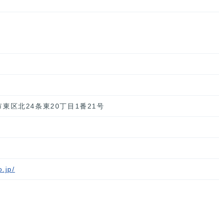
幌市東区北24条東20丁目1番21号
.jp/