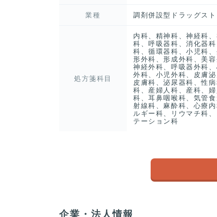
業種
調剤併設型ドラッグスト
内科、精神科、神経科、
科、呼吸器科、消化器科
科、循環器科、小児科、
形外科、形成外科、美容
神経外科、呼吸器外科、
外科、小児外科、皮膚泌
処方箋科目
皮膚科、泌尿器科、性病
科、産婦人科、産科、婦
科、耳鼻咽喉科、気管食
射線科、麻酔科、心療内
ルギー科、リウマチ科、
テーション科
企業・法人情報