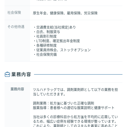
社会保険
厚生年金、健康保険、雇用保険、労災保険
その他待遇
・交通費支給(当社規定)あり
・白衣、制服貸与
・社員割引制度
・LTD制度、確定拠出年金制度
・各種研修制度
・従業員持株会、ストックオプション
・社会保険完備
業務内容
業務内容
ツルハドラッグでは、調剤薬剤師として以下の業務を担
当していただきます。
調剤業務：処方箋に基づいた正確な調剤
服薬指導：患者様への適切な服薬説明と健康サポート
当社は多くの診療科目から処方箋を平均的に応需してい
るため、幅広い症例を経験できる環境が整っています。
これにより、薬剤師としてのスキルを着実に高めること