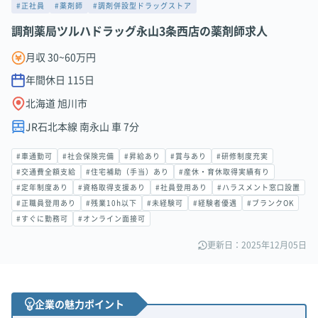
#正社員
#薬剤師
#調剤併設型ドラッグストア
調剤薬局ツルハドラッグ永山3条西店の薬剤師求人
月収 30~60万円
年間休日
115
日
北海道 旭川市
JR石北本線 南永山 車 7分
#車通勤可
#社会保険完備
#昇給あり
#賞与あり
#研修制度充実
#交通費全額支給
#住宅補助（手当）あり
#産休・育休取得実績有り
#定年制度あり
#資格取得支援あり
#社員登用あり
#ハラスメント窓口設置
#正職員登用あり
#残業10h以下
#未経験可
#経験者優遇
#ブランクOK
#すぐに勤務可
#オンライン面接可
更新日：2025年12月05日
企業の魅力ポイント