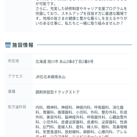
が可能です。
さらに、充実した研修制度やキャリア支援プログラムを
完備しており、スキルアップを目指す方に最適な職場で
す。地域の皆さまの健康と豊かな暮らしを支えるやりが
いのある仕事に、私たちと一緒に取り組みませんか？
施設情報
所在地
北海道 旭川市 永山3条8丁目2番6号
アクセス
JR石北本線南永山
業種
調剤併設型ドラッグストア
処方箋科目
内科、精神科、神経科、神経内科、呼吸器科、消化器
科、胃腸科、循環器科、小児科、外科、整形外科、形成
外科、美容外科、脳神経外科、呼吸器外科、心臓血管外
科、小児外科、皮膚泌尿器科、皮膚科、泌尿器科、性病
科、肛門科、産婦人科、産科、婦人科、眼科、耳鼻咽喉
科、気管食道科、放射線科、麻酔科、心療内科、アレル
ギー科、リウマチ科、リハビリテーション科