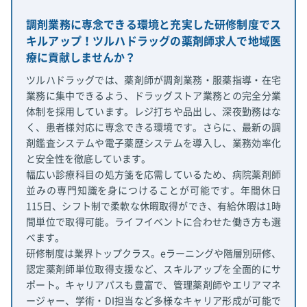
調剤業務に専念できる環境と充実した研修制度でス
キルアップ！ツルハドラッグの薬剤師求人で地域医
療に貢献しませんか？
ツルハドラッグでは、薬剤師が調剤業務・服薬指導・在宅
業務に集中できるよう、ドラッグストア業務との完全分業
体制を採用しています。レジ打ちや品出し、深夜勤務はな
く、患者様対応に専念できる環境です。さらに、最新の調
剤鑑査システムや電子薬歴システムを導入し、業務効率化
と安全性を徹底しています。
幅広い診療科目の処方箋を応需しているため、病院薬剤師
並みの専門知識を身につけることが可能です。年間休日
115日、シフト制で柔軟な休暇取得ができ、有給休暇は1時
間単位で取得可能。ライフイベントに合わせた働き方も選
べます。
研修制度は業界トップクラス。eラーニングや階層別研修、
認定薬剤師単位取得支援など、スキルアップを全面的にサ
ポート。キャリアパスも豊富で、管理薬剤師やエリアマネ
ージャー、学術・DI担当など多様なキャリア形成が可能で