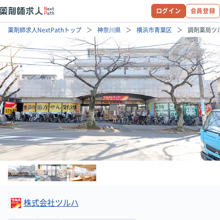
ログイン
会員登録
薬剤師求人NextPathトップ
神奈川県
横浜市青葉区
調剤薬局ツ
株式会社ツルハ