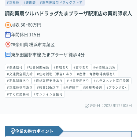
#正社員
#薬剤師
#調剤併設型ドラッグストア
調剤薬局ツルハドラッグたまプラーザ駅東店の薬剤師求人
月収 30~60万円
年間休日
115
日
神奈川県 横浜市青葉区
東急田園都市線 たまプラーザ 徒歩 4分
#車通勤可
#社会保険完備
#昇給あり
#賞与あり
#研修制度充実
#交通費全額支給
#住宅補助（手当）あり
#産休・育休取得実績有り
#定年制度あり
#資格取得支援あり
#社員登用あり
#ハラスメント窓口設置
#正職員登用あり
#残業10h以下
#未経験可
#経験者優遇
#ブランクOK
#すぐに勤務可
#オンライン面接可
更新日：2025年12月05日
企業の魅力ポイント