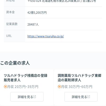
所在地
〒650-024 北海道札幌市東区北24条東20丁目1番21号
資本金
42億5,200万円
従業員数
28487人
URL
https://www.tsuruha.co.jp/
この企業の求人
ツルハドラッグ桟橋店の登録
調剤薬局ツルハドラッグ東郷
販売者求人
店の薬剤師求人
月収 20万円~39万円
月収 30万円~60万円
詳細を見る
詳細を見る