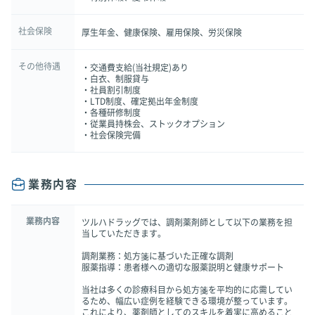
社会保険
厚生年金、健康保険、雇用保険、労災保険
その他待遇
・交通費支給(当社規定)あり
・白衣、制服貸与
・社員割引制度
・LTD制度、確定拠出年金制度
・各種研修制度
・従業員持株会、ストックオプション
・社会保険完備
業務内容
業務内容
ツルハドラッグでは、調剤薬剤師として以下の業務を担
当していただきます。
調剤業務：処方箋に基づいた正確な調剤
服薬指導：患者様への適切な服薬説明と健康サポート
当社は多くの診療科目から処方箋を平均的に応需してい
るため、幅広い症例を経験できる環境が整っています。
これにより、薬剤師としてのスキルを着実に高めること