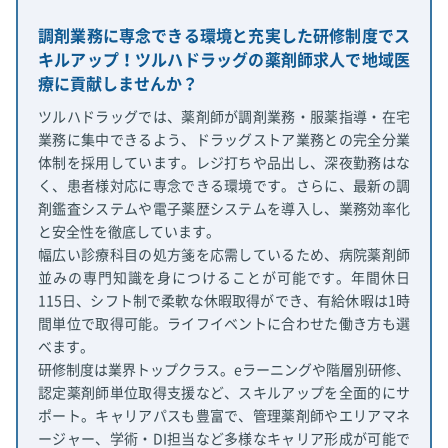
調剤業務に専念できる環境と充実した研修制度でス
キルアップ！ツルハドラッグの薬剤師求人で地域医
療に貢献しませんか？
ツルハドラッグでは、薬剤師が調剤業務・服薬指導・在宅
業務に集中できるよう、ドラッグストア業務との完全分業
体制を採用しています。レジ打ちや品出し、深夜勤務はな
く、患者様対応に専念できる環境です。さらに、最新の調
剤鑑査システムや電子薬歴システムを導入し、業務効率化
と安全性を徹底しています。
幅広い診療科目の処方箋を応需しているため、病院薬剤師
並みの専門知識を身につけることが可能です。年間休日
115日、シフト制で柔軟な休暇取得ができ、有給休暇は1時
間単位で取得可能。ライフイベントに合わせた働き方も選
べます。
研修制度は業界トップクラス。eラーニングや階層別研修、
認定薬剤師単位取得支援など、スキルアップを全面的にサ
ポート。キャリアパスも豊富で、管理薬剤師やエリアマネ
ージャー、学術・DI担当など多様なキャリア形成が可能で