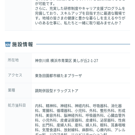
が可能です。
さらに、充実した研修制度やキャリア支援プログラムを
完備しており、スキルアップを目指す方に最適な職場で
す。地域の皆さまの健康と豊かな暮らしを支えるやりが
いのある仕事に、私たちと一緒に取り組みませんか？
施設情報
所在地
神奈川県 横浜市青葉区 美しが丘2-1-27
アクセス
東急田園都市線たまプラーザ
業種
調剤併設型ドラッグストア
処方箋科目
内科、精神科、神経科、神経内科、呼吸器科、消化器
科、胃腸科、循環器科、小児科、外科、整形外科、形成
外科、美容外科、脳神経外科、呼吸器外科、心臓血管外
科、小児外科、皮膚泌尿器科、皮膚科、泌尿器科、性病
科、肛門科、産婦人科、産科、婦人科、眼科、耳鼻咽喉
科、気管食道科、放射線科、麻酔科、心療内科、アレル
ギー科、リウマチ科、リハビリテーション科