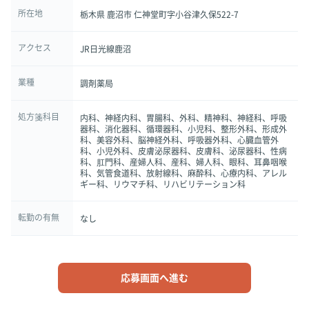
所在地
栃木県 鹿沼市 仁神堂町字小谷津久保522-7
アクセス
JR日光線鹿沼
業種
調剤薬局
処方箋科目
内科、神経内科、胃腸科、外科、精神科、神経科、呼吸
器科、消化器科、循環器科、小児科、整形外科、形成外
科、美容外科、脳神経外科、呼吸器外科、心臓血管外
科、小児外科、皮膚泌尿器科、皮膚科、泌尿器科、性病
科、肛門科、産婦人科、産科、婦人科、眼科、耳鼻咽喉
科、気管食道科、放射線科、麻酔科、心療内科、アレル
ギー科、リウマチ科、リハビリテーション科
転勤の有無
なし
応募画面へ進む