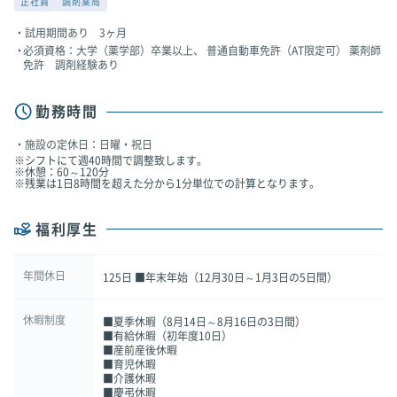
正社員
調剤薬局
試用期間あり 3ヶ月
必須資格：大学（薬学部）卒業以上、 普通自動車免許（AT限定可） 薬剤師
免許 調剤経験あり
勤務時間
施設の定休日：日曜・祝日
※シフトにて週40時間で調整致します。
※休憩：60～120分
※残業は1日8時間を超えた分から1分単位での計算となります。
福利厚生
年間休日
125日 ■年末年始（12月30日～1月3日の5日間）
休暇制度
■夏季休暇（8月14日～8月16日の3日間）
■有給休暇（初年度10日）
■産前産後休暇
■育児休暇
■介護休暇
■慶弔休暇