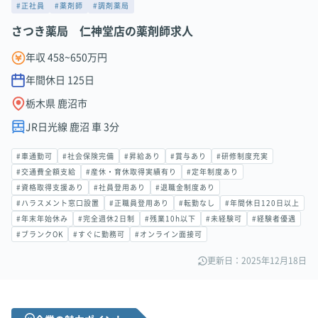
#正社員
#薬剤師
#調剤薬局
さつき薬局 仁神堂店の薬剤師求人
年収 458~650万円
年間休日
125
日
栃木県 鹿沼市
JR日光線 鹿沼 車 3分
#車通勤可
#社会保険完備
#昇給あり
#賞与あり
#研修制度充実
#交通費全額支給
#産休・育休取得実績有り
#定年制度あり
#資格取得支援あり
#社員登用あり
#退職金制度あり
#ハラスメント窓口設置
#正職員登用あり
#転勤なし
#年間休日120日以上
#年末年始休み
#完全週休2日制
#残業10h以下
#未経験可
#経験者優遇
#ブランクOK
#すぐに勤務可
#オンライン面接可
更新日：2025年12月18日