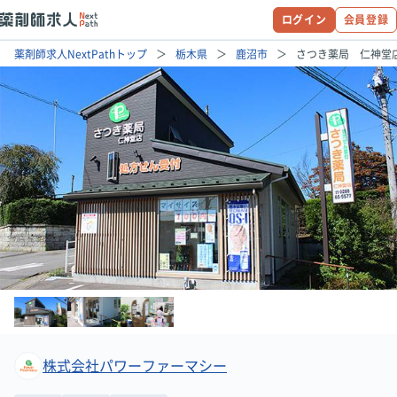
ログイン
会員登録
薬剤師求人NextPathトップ
栃木県
鹿沼市
さつき薬局 仁神堂
株式会社パワーファーマシー