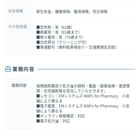
社会保険
厚生年金、健康保険、雇用保険、労災保険
その他待遇
■定年制：有（62歳）
■再雇用：有（65歳まで）
■再々雇用：有（70歳まで）
■白衣貸与（クリーニング付）
■車通勤可（無料駐車場あり・交通費規定支給）
業務内容
業務内容
保険調剤薬局で処方箋の調剤・鑑査・服薬指導・薬歴管
理・在宅調剤等を担当していただきます。
■レセコン：EMシステムズ MAPs for Pharmacy ※店
舗により異なる
■電子薬歴：EMシステムズ MAPs for Pharmacy ※店
舗により異なる
■オンライン資格確認：対応
■電子処方箋：対応