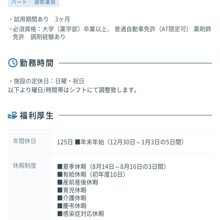
パート
調剤薬局
試用期間あり 3ヶ月
必須資格：大学（薬学部）卒業以上、 普通自動車免許（AT限定可） 薬剤師
免許 調剤経験あり
勤務時間
施設の定休日：日曜・祝日
以下より曜日/時間帯はシフトにて調整致します。
福利厚生
年間休日
125日 ■年末年始（12月30日～1月3日の5日間）
休暇制度
■夏季休暇（8月14日～8月16日の3日間）
■有給休暇（初年度10日）
■産前産後休暇
■育児休暇
■介護休暇
■慶弔休暇
■感染症対応休暇