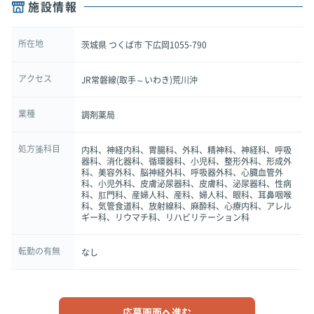
施設情報
所在地
茨城県 つくば市 下広岡1055-790
アクセス
JR常磐線(取手～いわき)荒川沖
業種
調剤薬局
処方箋科目
内科、神経内科、胃腸科、外科、精神科、神経科、呼吸
器科、消化器科、循環器科、小児科、整形外科、形成外
科、美容外科、脳神経外科、呼吸器外科、心臓血管外
科、小児外科、皮膚泌尿器科、皮膚科、泌尿器科、性病
科、肛門科、産婦人科、産科、婦人科、眼科、耳鼻咽喉
科、気管食道科、放射線科、麻酔科、心療内科、アレル
ギー科、リウマチ科、リハビリテーション科
転勤の有無
なし
応募画面へ進む