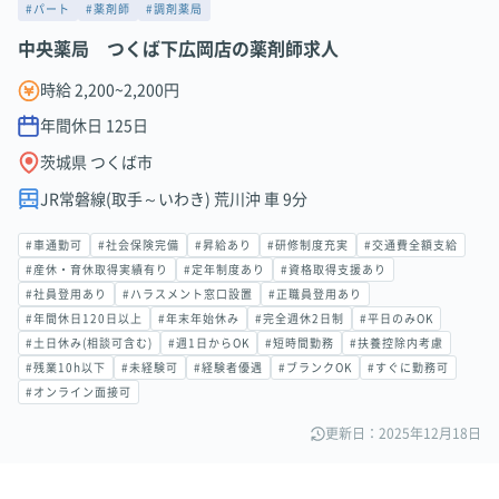
#パート
#薬剤師
#調剤薬局
中央薬局 つくば下広岡店の薬剤師求人
時給 2,200~2,200円
年間休日
125
日
茨城県 つくば市
JR常磐線(取手～いわき) 荒川沖 車 9分
#車通勤可
#社会保険完備
#昇給あり
#研修制度充実
#交通費全額支給
#産休・育休取得実績有り
#定年制度あり
#資格取得支援あり
#社員登用あり
#ハラスメント窓口設置
#正職員登用あり
#年間休日120日以上
#年末年始休み
#完全週休2日制
#平日のみOK
#土日休み(相談可含む)
#週1日からOK
#短時間勤務
#扶養控除内考慮
#残業10h以下
#未経験可
#経験者優遇
#ブランクOK
#すぐに勤務可
#オンライン面接可
更新日：2025年12月18日