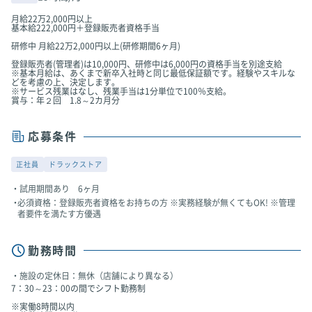
月給22万2,000円以上
基本給222,000円＋登録販売者資格手当
研修中 月給22万2,000円以上(研修期間6ヶ月)
登録販売者(管理者)は10,000円、研修中は6,000円の資格手当を別途支給
※基本月給は、あくまで新卒入社時と同じ最低保証額です。経験やスキルな
どを考慮の上、決定します。
※サービス残業はなし、残業手当は1分単位で100％支給。
賞与：年２回 1.8～2カ月分
応募条件
正社員
ドラックストア
試用期間あり 6ヶ月
必須資格：登録販売者資格をお持ちの方 ※実務経験が無くてもOK! ※管理
者要件を満たす方優遇
勤務時間
施設の定休日：無休（店舗により異なる）
7：30～23：00の間でシフト勤務制
※実働8時間以内