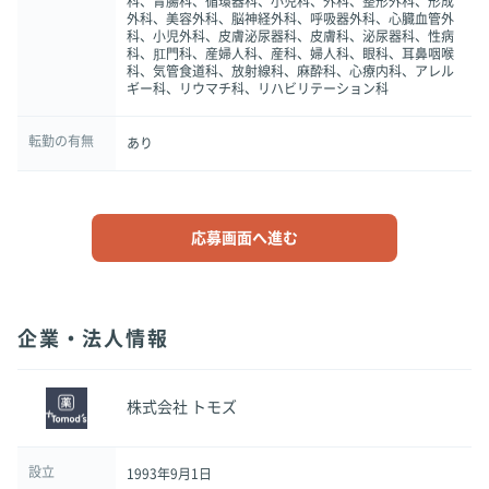
科、胃腸科、循環器科、小児科、外科、整形外科、形成
外科、美容外科、脳神経外科、呼吸器外科、心臓血管外
科、小児外科、皮膚泌尿器科、皮膚科、泌尿器科、性病
科、肛門科、産婦人科、産科、婦人科、眼科、耳鼻咽喉
科、気管食道科、放射線科、麻酔科、心療内科、アレル
ギー科、リウマチ科、リハビリテーション科
転勤の有無
あり
応募画面へ進む
企業・法人情報
株式会社 トモズ
設立
1993年9月1日