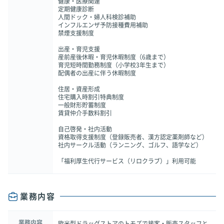
健康・医療関連
定期健康診断
人間ドック・婦人科検診補助
インフルエンザ予防接種費用補助
禁煙支援制度
出産・育児支援
産前産後休暇・育児休暇制度（6歳まで）
育児短時間勤務制度（小学校3年生まで）
配偶者の出産に伴う休暇制度
住居・資産形成
住宅購入時割引特典制度
一般財形貯蓄制度
賃貸仲介手数料割引
自己啓発・社内活動
資格取得支援制度（登録販売者、漢方認定薬剤師など）
社内サークル活動（ランニング、ゴルフ、語学など）
「福利厚生代行サービス（リロクラブ）」利用可能
業務内容
業務内容
欧米型ドラッグストアのトモズで接客・販売スタッフと