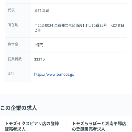
代表
角谷 真司
所在地
〒113-0024 東京都文京区西片1丁目15番15号 KDX春日
ビル
資本金
1億円
従業員数
3332人
URL
https://www.tomods.jp/
この企業の求人
トモズイクスピアリ店の登録
トモズららぽーと湘南平塚店
販売者求人
の登録販売者求人