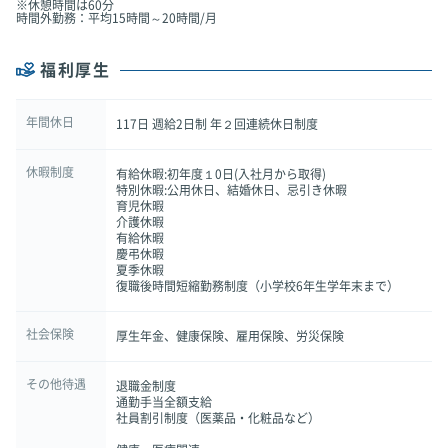
※休憩時間は60分
時間外勤務：平均15時間～20時間/月
福利厚生
年間休日
117日 週給2日制 年２回連続休日制度
休暇制度
有給休暇:初年度１0日(入社月から取得)
特別休暇:公用休日、結婚休日、忌引き休暇
育児休暇
介護休暇
有給休暇
慶弔休暇
夏季休暇
復職後時間短縮勤務制度（小学校6年生学年末まで）
社会保険
厚生年金、健康保険、雇用保険、労災保険
その他待遇
退職金制度
通勤手当全額支給
社員割引制度（医薬品・化粧品など）