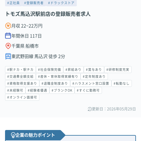
#正社員
#登録販売者
#ドラックストア
トモズ馬込沢駅前店の登録販売者求人
月収 22~22万円
年間休日
117
日
千葉県 船橋市
東武野田線 馬込沢 徒歩 2分
#駅ナカ・駅チカ
#社会保険完備
#昇給あり
#賞与あり
#研修制度充実
#交通費全額支給
#産休・育休取得実績有り
#定年制度あり
#資格取得支援あり
#退職金制度あり
#ハラスメント窓口設置
#転勤なし
#未経験可
#経験者優遇
#ブランクOK
#すぐに勤務可
#オンライン面接可
更新日：2026年05月29日
企業の魅力ポイント