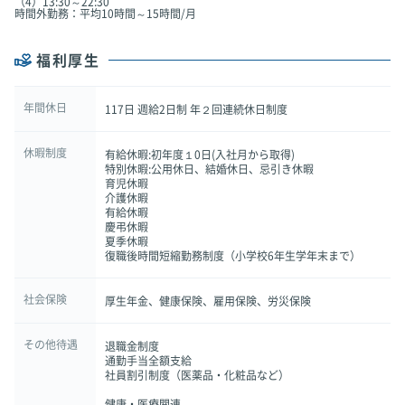
（4）13:30～22:30
時間外勤務：平均10時間～15時間/月
福利厚生
年間休日
117日 週給2日制 年２回連続休日制度
休暇制度
有給休暇:初年度１0日(入社月から取得)
特別休暇:公用休日、結婚休日、忌引き休暇
育児休暇
介護休暇
有給休暇
慶弔休暇
夏季休暇
復職後時間短縮勤務制度（小学校6年生学年末まで）
社会保険
厚生年金、健康保険、雇用保険、労災保険
その他待遇
退職金制度
通勤手当全額支給
社員割引制度（医薬品・化粧品など）
健康・医療関連