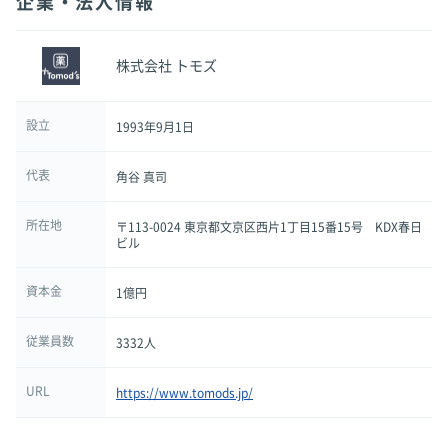
企業・法人情報
株式会社 トモズ
設立
1993年9月1日
代表
角谷 真司
所在地
〒113-0024 東京都文京区西片1丁目15番15号 KDX春日
ビル
資本金
1億円
従業員数
3332人
URL
https://www.tomods.jp/