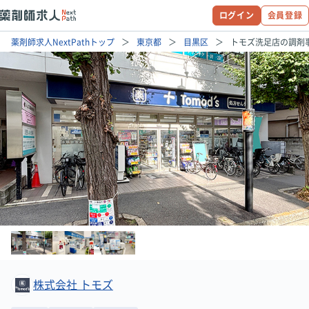
ログイン
会員登録
薬剤師求人NextPathトップ
東京都
目黒区
トモズ洗足店の調剤
株式会社 トモズ