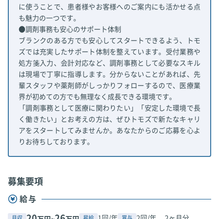
に使うことで、患者様やお客様へのご案内にも活かせる点
も魅力の一つです。
●調剤事務も安心のサポート体制
ブランクのある方でも安心してスタートできるよう、トモ
ズでは充実したサポート体制を整えています。受付業務や
処方箋入力、会計対応など、調剤事務として必要なスキル
は現場で丁寧に指導します。分からないことがあれば、先
輩スタッフや薬剤師がしっかりフォローするので、医療業
界が初めての方でも無理なく成長できる環境です。
「調剤事務として医療に関わりたい」「安定した環境で長
く働きたい」とお考えの方は、ぜひトモズで新たなキャリ
アをスタートしてみませんか。あなたからのご応募を心よ
りお待ちしております。
募集要項
給与
20
26
1回/年
2回/年、 2ヶ月分
月収
昇給
賞与
万円~
万円