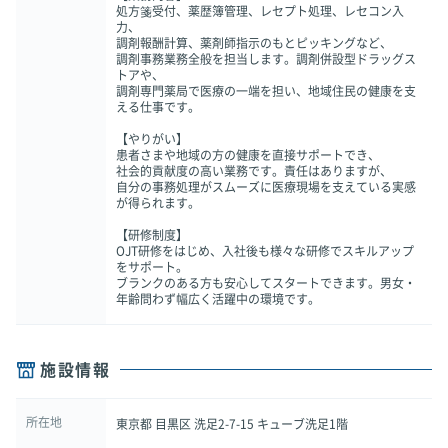
処方箋受付、薬歴簿管理、レセプト処理、レセコン入
力、
調剤報酬計算、薬剤師指示のもとピッキングなど、
調剤事務業務全般を担当します。調剤併設型ドラッグス
トアや、
調剤専門薬局で医療の一端を担い、地域住民の健康を支
える仕事です。
【やりがい】
患者さまや地域の方の健康を直接サポートでき、
社会的貢献度の高い業務です。責任はありますが、
自分の事務処理がスムーズに医療現場を支えている実感
が得られます。
【研修制度】
OJT研修をはじめ、入社後も様々な研修でスキルアップ
をサポート。
ブランクのある方も安心してスタートできます。男女・
年齢問わず幅広く活躍中の環境です。
施設情報
所在地
東京都 目黒区 洗足2-7-15 キューブ洗足1階