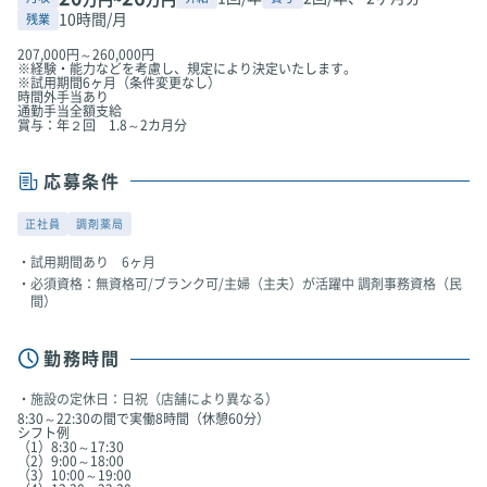
10時間/月
残業
207,000円～260,000円
※経験・能力などを考慮し、規定により決定いたします。
※試用期間6ヶ月（条件変更なし）
時間外手当あり
通勤手当全額支給
賞与：年２回 1.8～2カ月分
応募条件
正社員
調剤薬局
試用期間あり 6ヶ月
必須資格：無資格可/ブランク可/主婦（主夫）が活躍中 調剤事務資格（民
間）
勤務時間
施設の定休日：日祝（店舗により異なる）
8:30～22:30の間で実働8時間（休憩60分）
シフト例
（1）8:30～17:30
（2）9:00～18:00
（3）10:00～19:00