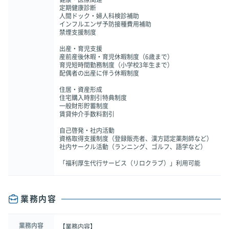
定期健康診断
人間ドック・婦人科検診補助
インフルエンザ予防接種費用補助
禁煙支援制度
出産・育児支援
産前産後休暇・育児休暇制度（6歳まで）
育児短時間勤務制度（小学校3年生まで）
配偶者の出産に伴う休暇制度
住居・資産形成
住宅購入時割引特典制度
一般財形貯蓄制度
賃貸仲介手数料割引
自己啓発・社内活動
資格取得支援制度（登録販売者、漢方認定薬剤師など）
社内サークル活動（ランニング、ゴルフ、語学など）
「福利厚生代行サービス（リロクラブ）」利用可能
業務内容
業務内容
【業務内容】