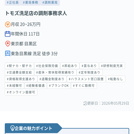
#正社員
#薬局事務
#調剤薬局
トモズ洗足店の調剤事務求人
月収 20~26万円
年間休日
117
日
東京都 目黒区
東急目黒線 洗足 徒歩 3分
#駅ナカ・駅チカ
#社会保険完備
#昇給あり
#賞与あり
#研修制度充実
#交通費全額支給
#産休・育休取得実績有り
#定年制度あり
#資格取得支援あり
#退職金制度あり
#ハラスメント窓口設置
#転勤なし
#未経験可
#経験者優遇
#ブランクOK
#すぐに勤務可
#オンライン面接可
更新日：2026年05月29日
企業の魅力ポイント