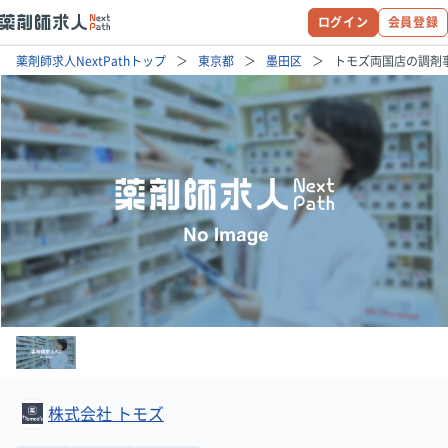
ログイン
会員登録
薬剤師求人NextPathトップ
東京都
墨田区
トモズ両国店の調剤
株式会社 トモズ