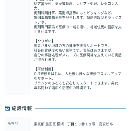
処方箋受付、薬歴簿管理、レセプト処理、レセコン入
力、
調剤報酬計算、薬剤師指示のもとピッキングなど、
調剤事務業務全般を担当します。調剤併設型ドラッグス
トアや、
調剤専門薬局で医療の一端を担い、地域住民の健康を支
える仕事です。
【やりがい】
患者さまや地域の方の健康を直接サポートでき、
社会的貢献度の高い業務です。責任はありますが、
自分の事務処理がスムーズに医療現場を支えている実感
が得られます。
【研修制度】
OJT研修をはじめ、入社後も様々な研修でスキルアップ
をサポート。
ブランクのある方も安心してスタートできます。男女・
年齢問わず幅広く活躍中の環境です。
施設情報
所在地
東京都 墨田区 横網一丁目１０番１２号 高安ビル