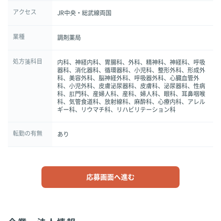
アクセス
JR中央・総武線両国
業種
調剤薬局
処方箋科目
内科、神経内科、胃腸科、外科、精神科、神経科、呼吸
器科、消化器科、循環器科、小児科、整形外科、形成外
科、美容外科、脳神経外科、呼吸器外科、心臓血管外
科、小児外科、皮膚泌尿器科、皮膚科、泌尿器科、性病
科、肛門科、産婦人科、産科、婦人科、眼科、耳鼻咽喉
科、気管食道科、放射線科、麻酔科、心療内科、アレル
ギー科、リウマチ科、リハビリテーション科
転勤の有無
あり
応募画面へ進む