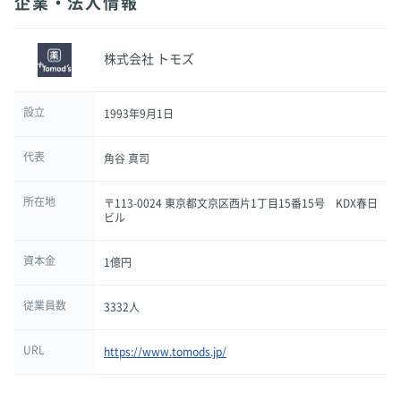
企業・法人情報
株式会社 トモズ
設立
1993年9月1日
代表
角谷 真司
所在地
〒113-0024 東京都文京区西片1丁目15番15号 KDX春日
ビル
資本金
1億円
従業員数
3332人
URL
https://www.tomods.jp/