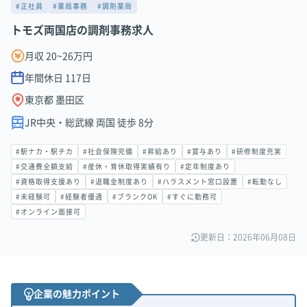
#正社員
#薬局事務
#調剤薬局
トモズ両国店の調剤事務求人
月収 20~26万円
年間休日
117
日
東京都 墨田区
JR中央・総武線 両国 徒歩 8分
#駅ナカ・駅チカ
#社会保険完備
#昇給あり
#賞与あり
#研修制度充実
#交通費全額支給
#産休・育休取得実績有り
#定年制度あり
#資格取得支援あり
#退職金制度あり
#ハラスメント窓口設置
#転勤なし
#未経験可
#経験者優遇
#ブランクOK
#すぐに勤務可
#オンライン面接可
更新日：2026年06月08日
企業の魅力ポイント