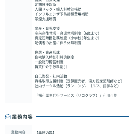
定期健康診断
人間ドック・婦人科検診補助
インフルエンザ予防接種費用補助
禁煙支援制度
出産・育児支援
産前産後休暇・育児休暇制度（6歳まで）
育児短時間勤務制度（小学校3年生まで）
配偶者の出産に伴う休暇制度
住居・資産形成
住宅購入時割引特典制度
一般財形貯蓄制度
賃貸仲介手数料割引
自己啓発・社内活動
資格取得支援制度（登録販売者、漢方認定薬剤師など）
社内サークル活動（ランニング、ゴルフ、語学など）
「福利厚生代行サービス（リロクラブ）」利用可能
業務内容
業務内容
【業務内容】