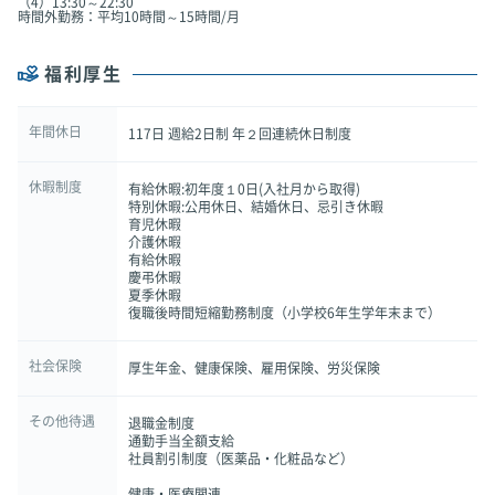
（4）13:30～22:30
時間外勤務：平均10時間～15時間/月
福利厚生
年間休日
117日 週給2日制 年２回連続休日制度
休暇制度
有給休暇:初年度１0日(入社月から取得)
特別休暇:公用休日、結婚休日、忌引き休暇
育児休暇
介護休暇
有給休暇
慶弔休暇
夏季休暇
復職後時間短縮勤務制度（小学校6年生学年末まで）
社会保険
厚生年金、健康保険、雇用保険、労災保険
その他待遇
退職金制度
通勤手当全額支給
社員割引制度（医薬品・化粧品など）
健康・医療関連