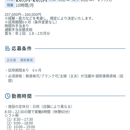
万円~
万円
10時間/月
残業
207,000円～260,000円
※経験・能力などを考慮し、規定により決定いたします。
※試用期間6ヶ月（条件変更なし）
時間外手当あり
通勤手当全額支給
賞与：年２回 1.8～2カ月分
応募条件
正社員
調剤薬局
試用期間あり 6ヶ月
必須資格：無資格可/ブランク可/主婦（主夫）が活躍中 調剤事務資格（民
間）
勤務時間
施設の定休日：日祝（店舗により異なる）
8:30～22:30の間で実働8時間（休憩60分）
シフト例
（1）8:30～17:30
（2）9:00～18:00
（3）10:00～19:00