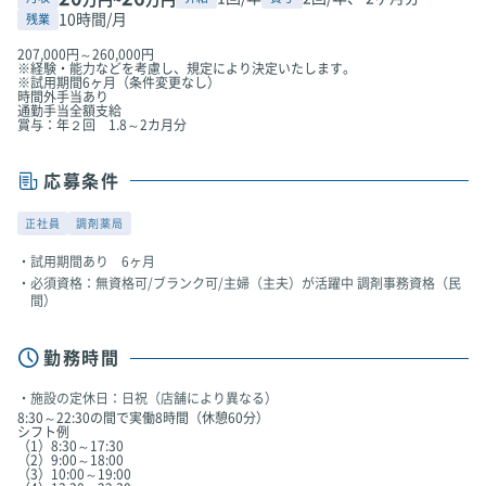
10時間/月
残業
207,000円～260,000円
※経験・能力などを考慮し、規定により決定いたします。
※試用期間6ヶ月（条件変更なし）
時間外手当あり
通勤手当全額支給
賞与：年２回 1.8～2カ月分
応募条件
正社員
調剤薬局
試用期間あり 6ヶ月
必須資格：無資格可/ブランク可/主婦（主夫）が活躍中 調剤事務資格（民
間）
勤務時間
施設の定休日：日祝（店舗により異なる）
8:30～22:30の間で実働8時間（休憩60分）
シフト例
（1）8:30～17:30
（2）9:00～18:00
（3）10:00～19:00