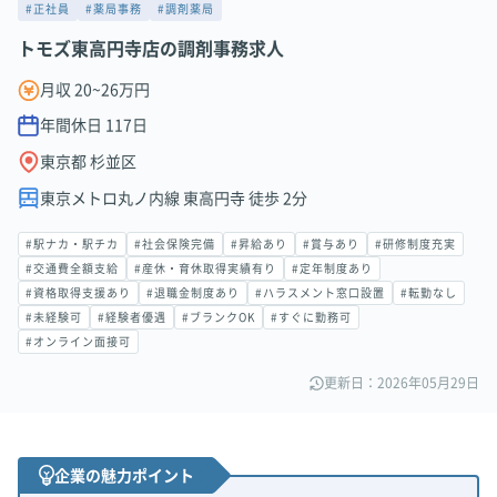
#正社員
#薬局事務
#調剤薬局
トモズ東高円寺店の調剤事務求人
月収 20~26万円
年間休日
117
日
東京都 杉並区
東京メトロ丸ノ内線 東高円寺 徒歩 2分
#駅ナカ・駅チカ
#社会保険完備
#昇給あり
#賞与あり
#研修制度充実
#交通費全額支給
#産休・育休取得実績有り
#定年制度あり
#資格取得支援あり
#退職金制度あり
#ハラスメント窓口設置
#転勤なし
#未経験可
#経験者優遇
#ブランクOK
#すぐに勤務可
#オンライン面接可
更新日：2026年05月29日
企業の魅力ポイント