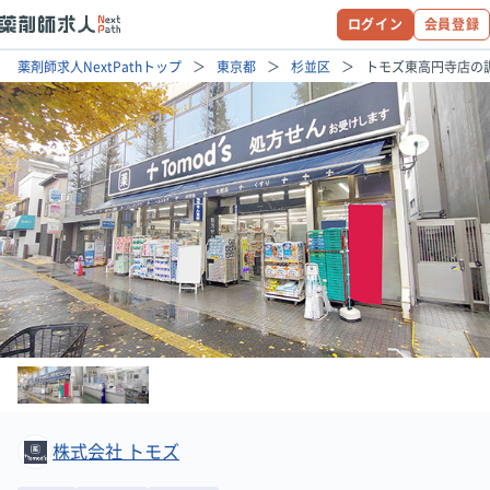
ログイン
会員登録
薬剤師求人NextPathトップ
東京都
杉並区
トモズ東高円寺店の
株式会社 トモズ