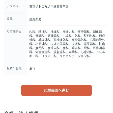
アクセス
東京メトロ丸ノ内線東高円寺
業種
調剤薬局
処方箋科目
内科、精神科、神経科、神経内科、呼吸器科、消化器
科、胃腸科、循環器科、小児科、外科、整形外科、形成
外科、美容外科、脳神経外科、呼吸器外科、心臓血管外
科、小児外科、皮膚泌尿器科、皮膚科、泌尿器科、性病
科、肛門科、産婦人科、産科、婦人科、眼科、耳鼻咽喉
科、気管食道科、放射線科、麻酔科、心療内科、アレル
ギー科、リウマチ科、リハビリテーション科
転勤の有無
あり
応募画面へ進む