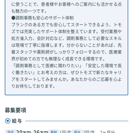
に使うことで、患者様やお客様へのご案内にも活かせる点
も魅力の一つです。
●調剤事務も安心のサポート体制
ブランクのある方でも安心してスタートできるよう、トモ
ズでは充実したサポート体制を整えています。受付業務や
処方箋入力、会計対応など、調剤事務として必要なスキル
は現場で丁寧に指導します。分からないことがあれば、先
輩スタッフや薬剤師がしっかりフォローするので、医療業
界が初めての方でも無理なく成長できる環境です。
「調剤事務として医療に関わりたい」「安定した環境で長
く働きたい」とお考えの方は、ぜひトモズで新たなキャリ
アをスタートしてみませんか。あなたからのご応募を心よ
りお待ちしております。
募集要項
給与
20
26
1回/年
2回/年、 2ヶ月分
月収
昇給
賞与
万円~
万円