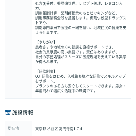
処方箋受付、薬歴簿管理、レセプト処理、レセコン入
力、
調剤報酬計算、薬剤師指示のもとピッキングなど、
調剤事務業務全般を担当します。調剤併設型ドラッグス
トアや、
調剤専門薬局で医療の一端を担い、地域住民の健康を支
える仕事です。
【やりがい】
患者さまや地域の方の健康を直接サポートでき、
社会的貢献度の高い業務です。責任はありますが、
自分の事務処理がスムーズに医療現場を支えている実感
が得られます。
【研修制度】
OJT研修をはじめ、入社後も様々な研修でスキルアップ
をサポート。
ブランクのある方も安心してスタートできます。男女・
年齢問わず幅広く活躍中の環境です。
施設情報
所在地
東京都 杉並区 高円寺南1-7-4