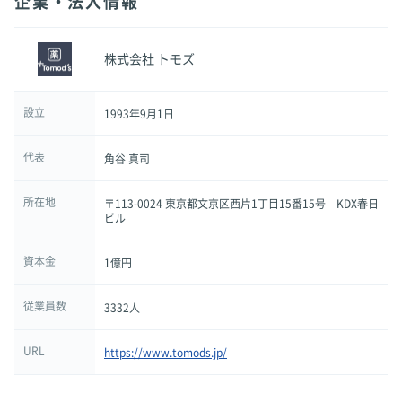
企業・法人情報
株式会社 トモズ
設立
1993年9月1日
代表
角谷 真司
所在地
〒113-0024 東京都文京区西片1丁目15番15号 KDX春日
ビル
資本金
1億円
従業員数
3332人
URL
https://www.tomods.jp/