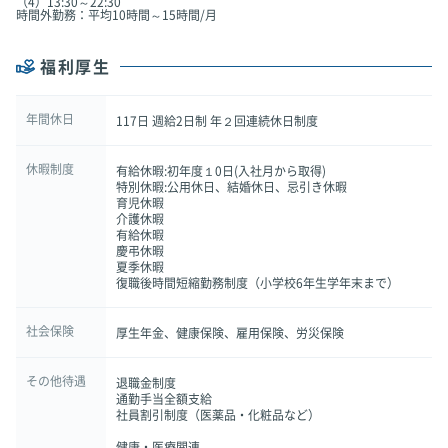
（4）13:30～22:30
時間外勤務：平均10時間～15時間/月
福利厚生
年間休日
117日 週給2日制 年２回連続休日制度
休暇制度
有給休暇:初年度１0日(入社月から取得)
特別休暇:公用休日、結婚休日、忌引き休暇
育児休暇
介護休暇
有給休暇
慶弔休暇
夏季休暇
復職後時間短縮勤務制度（小学校6年生学年末まで）
社会保険
厚生年金、健康保険、雇用保険、労災保険
その他待遇
退職金制度
通勤手当全額支給
社員割引制度（医薬品・化粧品など）
健康・医療関連