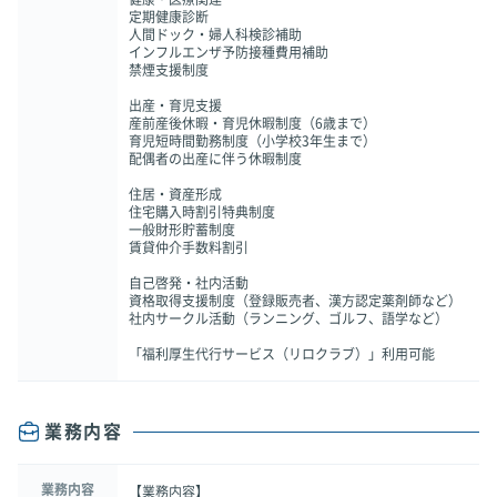
定期健康診断
人間ドック・婦人科検診補助
インフルエンザ予防接種費用補助
禁煙支援制度
出産・育児支援
産前産後休暇・育児休暇制度（6歳まで）
育児短時間勤務制度（小学校3年生まで）
配偶者の出産に伴う休暇制度
住居・資産形成
住宅購入時割引特典制度
一般財形貯蓄制度
賃貸仲介手数料割引
自己啓発・社内活動
資格取得支援制度（登録販売者、漢方認定薬剤師など）
社内サークル活動（ランニング、ゴルフ、語学など）
「福利厚生代行サービス（リロクラブ）」利用可能
業務内容
業務内容
【業務内容】