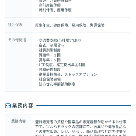
・育児・介護時短勤務
・産前産後休暇
・特別休暇、慶弔休暇
社会保険
厚生年金、健康保険、雇用保険、労災保険
その他待遇
・交通費支給(当社規定)あり
・白衣、制服貸与
・社員割引制度
・昇給年：１回
・賞与年：２回
・LTD制度、確定拠出年金制度
・各種研修制度
・従業員持株会、ストックオプション
・社会保険完備
・処方せん半額補助制度
業務内容
業務内容
登録販売者の資格や医薬品の販売経験が活かせるお仕事
です。ツルハドラッグの店舗にて、医薬品や健康食品な
どの接客販売、レジ、品出し、商品管理など店内作業全