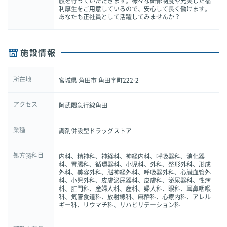
般を行っていただきます。様々な研修制度や充実した福
利厚生をご用意しているので、安心して長く働けます。
あなたも正社員として活躍してみませんか？
施設情報
所在地
宮城県 角田市 角田字町222-2
アクセス
阿武隈急行線角田
業種
調剤併設型ドラッグストア
処方箋科目
内科、精神科、神経科、神経内科、呼吸器科、消化器
科、胃腸科、循環器科、小児科、外科、整形外科、形成
外科、美容外科、脳神経外科、呼吸器外科、心臓血管外
科、小児外科、皮膚泌尿器科、皮膚科、泌尿器科、性病
科、肛門科、産婦人科、産科、婦人科、眼科、耳鼻咽喉
科、気管食道科、放射線科、麻酔科、心療内科、アレル
ギー科、リウマチ科、リハビリテーション科