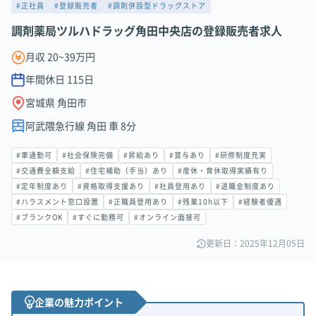
#正社員
#登録販売者
#調剤併設型ドラッグストア
調剤薬局ツルハドラッグ角田中央店の登録販売者求人
月収 20~39万円
年間休日
115
日
宮城県 角田市
阿武隈急行線 角田 車 8分
#車通勤可
#社会保険完備
#昇給あり
#賞与あり
#研修制度充実
#交通費全額支給
#住宅補助（手当）あり
#産休・育休取得実績有り
#定年制度あり
#資格取得支援あり
#社員登用あり
#退職金制度あり
#ハラスメント窓口設置
#正職員登用あり
#残業10h以下
#経験者優遇
#ブランクOK
#すぐに勤務可
#オンライン面接可
更新日：2025年12月05日
企業の魅力ポイント