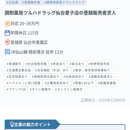
#正社員
#登録販売者
#調剤併設型ドラッグストア
調剤薬局ツルハドラッグ仙台愛子店の登録販売者求人
月収 20~39万円
年間休日
115
日
宮城県 仙台市青葉区
JR仙山線 陸前落合 徒歩 12分
#車通勤可
#社会保険完備
#昇給あり
#賞与あり
#研修制度充実
#交通費全額支給
#住宅補助（手当）あり
#産休・育休取得実績有り
#定年制度あり
#資格取得支援あり
#社員登用あり
#退職金制度あり
#ハラスメント窓口設置
#正職員登用あり
#残業10h以下
#経験者優遇
#ブランクOK
#すぐに勤務可
#オンライン面接可
更新日：2025年12月05日
企業の魅力ポイント