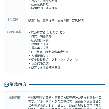
・育児・介護時短勤務
・産前産後休暇
・特別休暇、慶弔休暇
社会保険
厚生年金、健康保険、雇用保険、労災保険
その他待遇
・交通費支給(当社規定)あり
・白衣、制服貸与
・社員割引制度
・昇給年：１回
・賞与年：２回
・LTD制度、確定拠出年金制度
・各種研修制度
・従業員持株会、ストックオプション
・社会保険完備
・処方せん半額補助制度
業務内容
業務内容
登録販売者の資格や医薬品の販売経験が活かせるお仕事
です。ツルハドラッグの店舗にて、医薬品や健康食品な
どの接客販売、レジ、品出し、商品管理など店内作業全