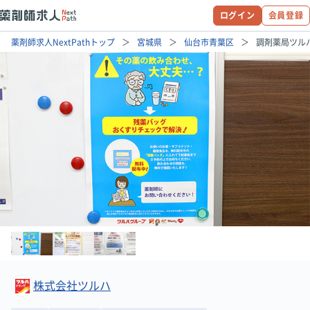
ログイン
会員登録
薬剤師求人NextPathトップ
宮城県
仙台市青葉区
調剤薬局ツル
株式会社ツルハ