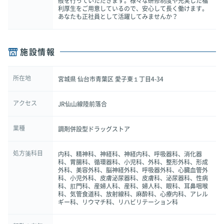
般を行っていただきます。様々な研修制度や充実した福
利厚生をご用意しているので、安心して長く働けます。
あなたも正社員として活躍してみませんか？
施設情報
所在地
宮城県 仙台市青葉区 愛子東１丁目4-34
アクセス
JR仙山線陸前落合
業種
調剤併設型ドラッグストア
処方箋科目
内科、精神科、神経科、神経内科、呼吸器科、消化器
科、胃腸科、循環器科、小児科、外科、整形外科、形成
外科、美容外科、脳神経外科、呼吸器外科、心臓血管外
科、小児外科、皮膚泌尿器科、皮膚科、泌尿器科、性病
科、肛門科、産婦人科、産科、婦人科、眼科、耳鼻咽喉
科、気管食道科、放射線科、麻酔科、心療内科、アレル
ギー科、リウマチ科、リハビリテーション科