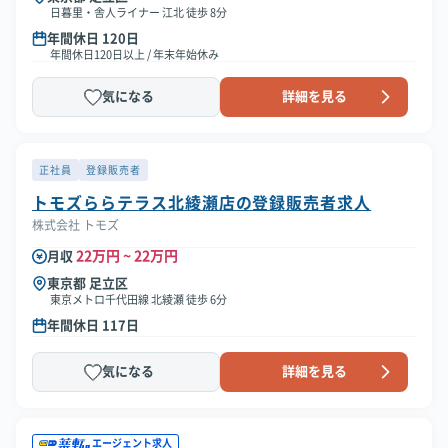
日暮里・舎人ライナー 江北 徒歩 8分
年間休日 120日
年間休日120日以上 / 年末年始休み
気になる
詳細を見る
正社員
登録販売者
トモズららテラス北綾瀬店の登録販売者求人
株式会社 トモズ
22万円 ~ 22万円
月収
東京都 足立区
東京メトロ千代田線 北綾瀬 徒歩 6分
年間休日 117日
気になる
詳細を見る
エージェント求人