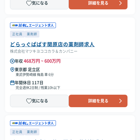
気になる
詳細を見る
エージェント求人
正社員
薬剤師
どらっぐぱぱす関原店の薬剤師求人
株式会社マツキヨココカラ＆カンパニー
468万円 ~ 600万円
年収
東京都 足立区
東武伊勢崎線 梅島 車 6分
年間休日 117日
完全週休2日制 / 残業10h以下
気になる
詳細を見る
エージェント求人
正社員
薬剤師