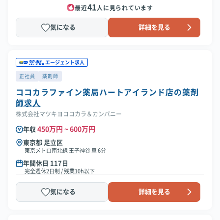
41
最近
人に見られています
気になる
詳細を見る
エージェント求人
正社員
薬剤師
ココカラファイン薬局ハートアイランド店の薬剤
師求人
株式会社マツキヨココカラ＆カンパニー
450万円 ~ 600万円
年収
東京都 足立区
東京メトロ南北線 王子神谷 車 6分
年間休日 117日
完全週休2日制 / 残業10h以下
気になる
詳細を見る