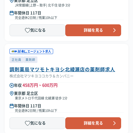
東京都 足立区
JR常磐線(上野～取手) 北千住 徒歩 3分
年間休日 117日
完全週休2日制 / 残業10h以下
気になる
詳細を見る
エージェント求人
正社員
薬剤師
調剤薬局マツモトキヨシ北綾瀬店の薬剤師求人
株式会社マツキヨココカラ＆カンパニー
458万円 ~ 600万円
年収
東京都 足立区
東京メトロ千代田線 北綾瀬 徒歩 1分
年間休日 117日
完全週休2日制 / 残業10h以下
気になる
詳細を見る