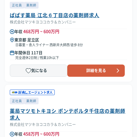
正社員
薬剤師
ぱぱす薬局 江北６丁目店の薬剤師求人
株式会社マツキヨココカラ＆カンパニー
468万円 ~ 600万円
年収
東京都 足立区
日暮里・舎人ライナー 西新井大師西 徒歩 8分
年間休日 117日
完全週休2日制 / 残業10h以下
気になる
詳細を見る
エージェント求人
正社員
薬剤師
薬局マツモトキヨシ ポンテポルタ千住店の薬剤師
求人
株式会社マツキヨココカラ＆カンパニー
458万円 ~ 600万円
年収