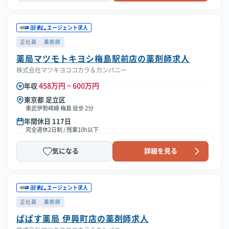
エージェント求人
正社員
薬剤師
薬局マツモトキヨシ梅島駅前店の薬剤師求人
株式会社マツキヨココカラ＆カンパニー
458万円 ~ 600万円
年収
東京都 足立区
東武伊勢崎線 梅島 徒歩 2分
年間休日 117日
完全週休2日制 / 残業10h以下
気になる
詳細を見る
エージェント求人
正社員
薬剤師
ぱぱす薬局 伊興町店の薬剤師求人