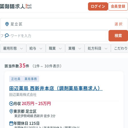
ログイン
会員登録
足立区
検索
雇用形態
給与
職業
業種
処方科目
こだわり
35
該当件数
件
（1件～ 30件表示）
正社員
薬局事務
田辺薬局 西新井本店（調剤薬局事務求人）
田辺薬局株式会社
20万円 ~ 25万円
月収
東京都 足立区
東武伊勢崎線 西新井 徒歩 3分
年間休日 125日
年間休日120日以上 / 年末年始休み / 残業10h以