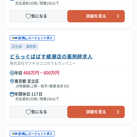
完全週休2日制 / 残業10h以下
気になる
詳細を見る
エージェント求人
正社員
薬剤師
どらっぐぱぱす綾瀬店の薬剤師求人
株式会社マツキヨココカラ＆カンパニー
468万円 ~ 600万円
年収
東京都 足立区
JR常磐線(上野～取手) 綾瀬 徒歩 6分
年間休日 117日
完全週休2日制 / 残業10h以下
気になる
詳細を見る
エージェント求人